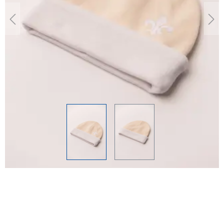
SV 98 Baby Mütze
- beige