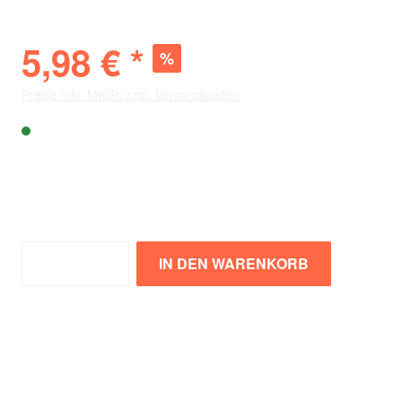
5,98 € *
%
11,98 € *
(-50%)
Preise inkl. MwSt. zzgl. Versandkosten
Sofort verfügbar, Lieferzeit: 4-7 Tage
Verfügbarkeit vor Ort
City
: 8 Stück
Bölle
: 11 Stück
IN DEN WARENKORB
Zum Merkzettel hinzufügen