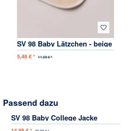
SV 98 Baby Lätzchen - beige
5,48 € *
1
11,98 € *
Passend dazu
Produktgalerie überspringen
SV 98 Baby College Jacke
14,98 € *
29,98 € *