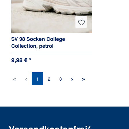
SV 98 Socken College
Collection, petrol
9,98 € *
1
2
3
Versandkostenfrei*