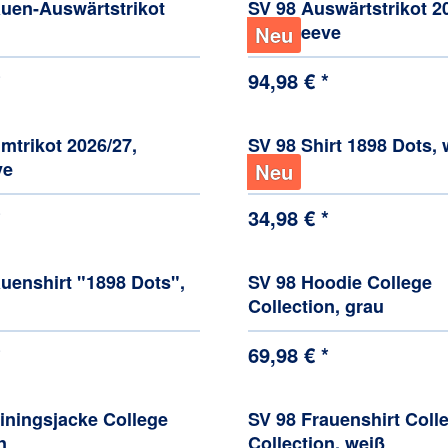
auen-Auswärtstrikot
SV 98 Auswärtstrikot 2
longsleeve
Neu
*
94,98 € *
mtrikot 2026/27,
SV 98 Shirt 1898 Dots, 
ve
Neu
*
34,98 € *
uenshirt "1898 Dots",
SV 98 Hoodie College
Collection, grau
*
69,98 € *
iningsjacke College
SV 98 Frauenshirt Coll
n
Collection, weiß