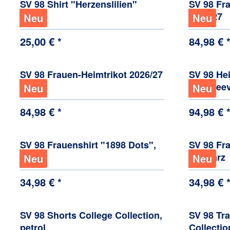
SV 98 Shirt "Herzenslilien"
SV 98 Fr
2026/27
Neu
Neu
25,00 € *
84,98 € 
SV 98 Frauen-Heimtrikot 2026/27
SV 98 Hei
longslee
Neu
Neu
84,98 € *
94,98 € 
SV 98 Frauenshirt "1898 Dots",
SV 98 Fra
weiß
schwarz
Neu
Neu
34,98 € *
34,98 € 
SV 98 Shorts College Collection,
SV 98 Tra
petrol
Collectio