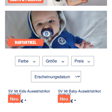
Farbe
Größe
Preis
SV 98 Kids-Auswärtstrikot
SV 98 Baby-Auswärtstrikot
2026/27
2026/27
Neu
Neu
59,98 € *
39,98 € *