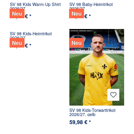
SV 98 Kids Warm-Up Shirt
SV 98 Baby-Heimtrikot
2026/27
2026/27
Neu
Neu
54,98 € *
39,98 € *
SV 98 Kids-Heimtrikot
2026/27
Neu
Neu
59,98 € *
SV 98 Kids-Torwarttrikot
2026/27, gelb
59,98 € *