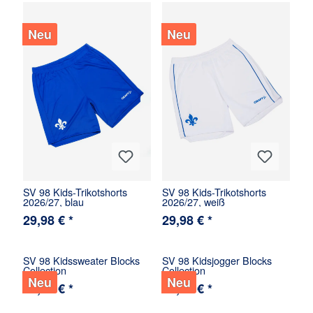
Neu
Neu
SV 98 Kids-Trikotshorts
SV 98 Kids-Trikotshorts
2026/27, blau
2026/27, weiß
29,98 € *
29,98 € *
SV 98 Kidssweater Blocks
SV 98 Kidsjogger Blocks
Collection
Collection
Neu
Neu
34,98 € *
34,98 € *