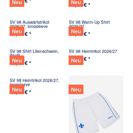
25,00 € *
Neu
Neu
84,98 € *
SV 98 Auswärtstrikot
SV 98 Warm-Up Shirt
2026/27, longsleeve
2026/27
Neu
Neu
94,98 € *
64,98 € *
SV 98 Shirt Lilienschwein,
SV 98 Heimtrikot 2026/27
Weiß
84,98 € *
Neu
Neu
24,98 € *
SV 98 Heimtrikot 2026/27,
longsleeve
Neu
Neu
94,98 € *