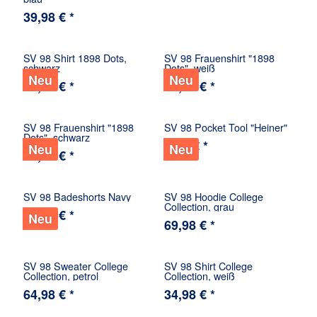
39,98 € *
SV 98 Shirt 1898 Dots,
SV 98 Frauenshirt "1898
schwarz
Dots", weiß
Neu
Neu
34,98 € *
34,98 € *
SV 98 Frauenshirt "1898
SV 98 Pocket Tool "Heiner"
Dots", schwarz
5,98 € *
Neu
Neu
34,98 € *
SV 98 Badeshorts Navy
SV 98 Hoodie College
Collection, grau
36,98 € *
Neu
69,98 € *
SV 98 Sweater College
SV 98 Shirt College
Collection, petrol
Collection, weiß
64,98 € *
34,98 € *