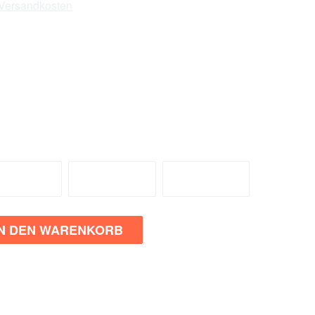
. Versandkosten
ieferzeit: 4-7 Tage
or Ort
: 5 Stück
8 / 74
80 / 86
92 / 98
IN DEN WARENKORB
n