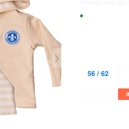
Preise inkl. MwSt. zzgl
Sofort verfügbar, L
Verfügbarkeit v
: 2 Stück
City
Bölle
auswählen
Größe
56 / 62
6
Zum Merkzettel hinzufüge