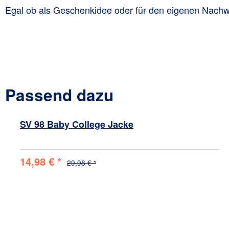
Egal ob als Geschenkidee oder für den eigenen Nachwuc
Passend dazu
Produktgalerie überspringen
SV 98 Baby College Jacke
14,98 € *
29,98 € *