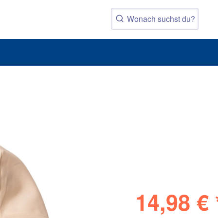
SV 98 
Wendej
14,98 € 