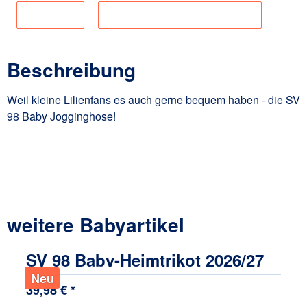
Lieferkette
Angaben zur Produktsicherheit
Beschreibung
Weil kleine Lilienfans es auch gerne bequem haben - die SV
98 Baby Jogginghose!
weitere Babyartikel
Produktgalerie überspringen
SV 98 Baby-Heimtrikot 2026/27
Neu
39,98 € *