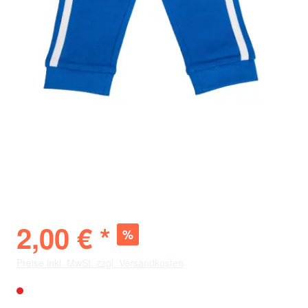
SV 98 Baby
Jogginghose
2,00 € *
%
18,98 € *
(-89%)
Preise inkl. MwSt. zzgl. Versandkosten
Nicht mehr verfügbar