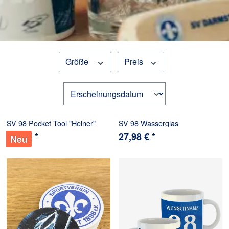
Größe
Preis
SV 98 Pocket Tool "Heiner"
SV 98 Wasserglas
5,98 € *
27,98 € *
Neu