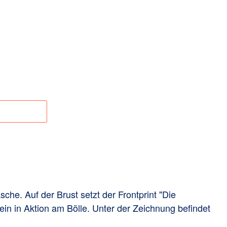
65% Baumwolle
, 35% Polyester
2-207-1
sicherheit
che. Auf der Brust setzt der Frontprint "Die
ein in Aktion am Bölle. Unter der Zeichnung befindet