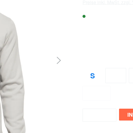
Preise inkl. MwSt. zzgl
Sofort verfügbar, L
Verfügbarkeit v
: 1 Stück
City
Bölle
auswählen
Größe
S
M
4XL
(Diese Option
I
Zum Merkzettel hinzufüge