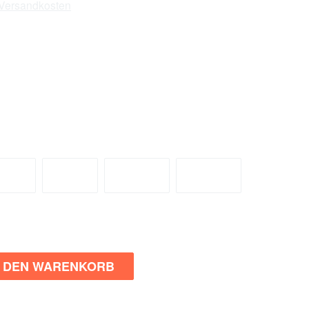
. Versandkosten
ieferzeit: 4-7 Tage
or Ort
: 2 Stück
L
XL
2XL
3XL
 ist zurzeit nicht verfügbar.)
N DEN WARENKORB
n