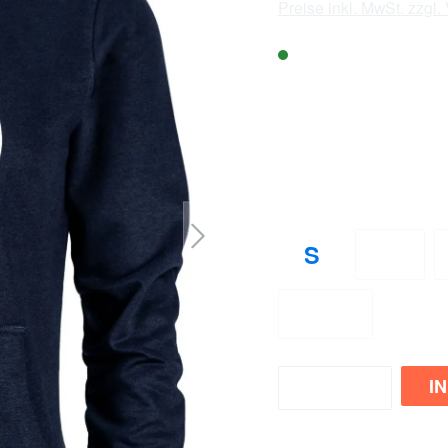
Preise inkl. MwSt. zzgl
Sofort verfügbar, L
Verfügbarkeit v
: Nicht verfügbar
City
auswählen
Größe
S
M
(Diese
4XL
(Diese Option
I
Zum Merkzettel hinzufüge