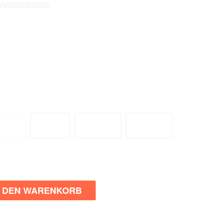
. Versandkosten
ieferzeit: 4-7 Tage
or Ort
: 2 Stück
Bölle
L
XL
2XL
3XL
 Option ist zurzeit nicht verfügbar.)
(Diese Option ist zurzeit nicht verfügbar.)
 ist zurzeit nicht verfügbar.)
N DEN WARENKORB
n