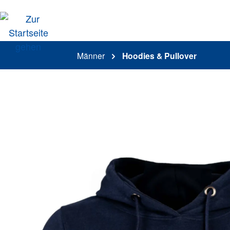
springen
Zur Hauptnavigation springen
Männer
Hoodies & Pullover
Bildergalerie überspringen