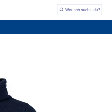
SV 98 
Densit
69,98 € 