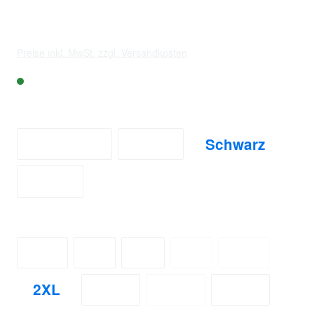
24,98 € *
Preise inkl. MwSt. zzgl. Versandkosten
Lieferzeit:
auswählen
Farbe
Charcoal
Grau
Schwarz
Weiß
auswählen
Größe
XS
S
M
L
XL
(Diese Option ist zur
(Diese Optio
2XL
3XL
4XL
5XL
(Diese Option ist zurzei