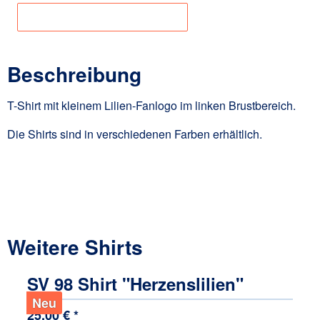
Angaben zur Produktsicherheit
Beschreibung
T-Shirt mit kleinem Lilien-Fanlogo im linken Brustbereich.
Die Shirts sind in verschiedenen Farben erhältlich.
Weitere Shirts
Produktgalerie überspringen
SV 98 Shirt "Herzenslilien"
Neu
25,00 € *