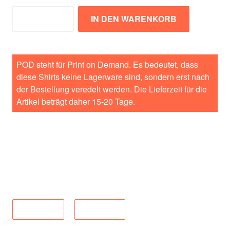
IN DEN WARENKORB
Zum Merkzettel hinzufügen
POD steht für Print on Demand. Es bedeutet, dass
diese Shirts keine Lagerware sind, sondern erst nach
der Bestellung veredelt werden. Die Lieferzeit für die
Artikel beträgt daher 15-20 Tage.
Material:
100% Baumwolle
Produktnummer:
POD-1007-342XL
Maßtabelle
Lieferkette