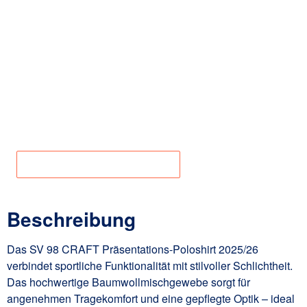
Material:
57% Baumwolle
, 38% Polyester
, 5%
Elasthan
Produktnum
1-625-1
mer:
Angaben zur Produktsicherheit
Beschreibung
Das
SV 98 CRAFT Präsentations-Poloshirt 2025/26
verbindet sportliche Funktionalität mit stilvoller Schlichtheit.
Das hochwertige Baumwollmischgewebe sorgt für
angenehmen Tragekomfort und eine gepflegte Optik – ideal