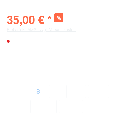
35,00 € *
%
49,98 € *
(-29%)
Preise inkl. MwSt. zzgl. Versandkosten
Nicht mehr verfügbar
Verfügbarkeit vor Ort
City
: 1 Stück
Bölle
: 3 Stück
auswählen
Größe
XS
S
M
L
XL
(Diese Option ist zurzeit nicht verfügbar.)
(Diese Option ist zurzeit nicht verfüg
(Diese Option ist zurzeit nich
(Diese Option ist zur
(Diese Optio
2XL
3XL
4XL
(Diese Option ist zurzeit nicht verfügbar.)
(Diese Option ist zurzeit nicht ver
(Diese Option ist zurzei
Zum Merkzettel hinzufügen