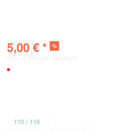
Torwartshorts
2024/25
5,00 € *
%
29,98 € *
(-83%)
Preise inkl. MwSt. zzgl. Versandkosten
Nicht mehr verfügbar
Verfügbarkeit vor Ort
City
: Nicht verfügbar
Bölle
: Nicht verfügbar
auswählen
Größe
110 / 116
122 / 128
(Diese Option ist zurzeit nicht verfügbar.)
(Diese Option ist zurzeit 