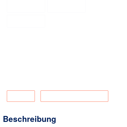
134 / 140
146 / 152
(Diese Option ist zurzeit nicht verfügbar.)
(Diese Option ist zurzeit 
158 / 164
(Diese Option ist zurzeit nicht verfügbar.)
Zum Merkzettel hinzufügen
Material:
100% Polyester
Produktnummer:
1-516-1
Lieferkette
Angaben zur Produktsicherheit
Beschreibung