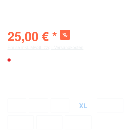
2025/26
25,00 € *
%
84,98 € *
(-70%)
Preise inkl. MwSt. zzgl. Versandkosten
Nicht mehr verfügbar
Verfügbarkeit vor Ort
City
: Nicht verfügbar
Bölle
: 9 Stück
S
M
L
XL
2XL
3XL
4XL
5XL