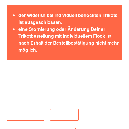
Zum Merkzettel hinzufügen
der Widerruf bei individuell beflockten Trikots
ist ausgeschlossen.
eine Stornierung oder Änderung Deiner
Trikotbestellung mit individuellem Flock ist
nach Erhalt der Bestellbestätigung nicht mehr
möglich.
Material:
100% Recyceltes Polyester
Produktnummer:
1-601-4
Pflegehinweise
Lieferkette