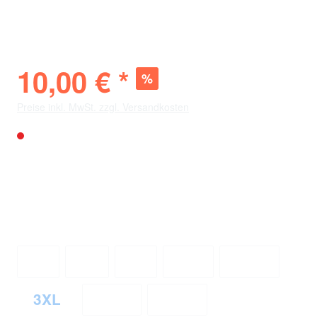
Jacke
10,00 € *
%
74,98 € *
(-86%)
Preise inkl. MwSt. zzgl. Versandkosten
Nicht mehr verfügbar
Verfügbarkeit vor Ort
City
: Nicht verfügbar
Bölle
: Nicht verfügbar
auswählen
Größe
S
M
L
XL
2XL
(Diese Option ist zurzeit nicht verfügbar.)
(Diese Option ist zurzeit nicht verfügb
(Diese Option ist zurzeit nicht
(Diese Option ist zurz
(Diese Opti
3XL
4XL
5XL
(Diese Option ist zurzeit nicht verfügbar.)
(Diese Option ist zurzeit nicht ver
(Diese Option ist zurzei